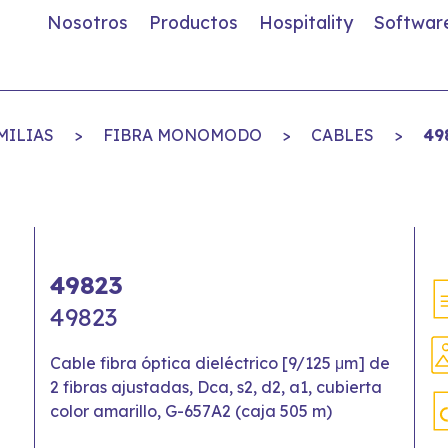
Nosotros
Productos
Hospitality
Softwar
MILIAS
>
FIBRA MONOMODO
>
CABLES
>
49
49823
49823
Cable fibra óptica dieléctrico [9/125 μm] de
2 fibras ajustadas, Dca, s2, d2, a1, cubierta
color amarillo, G-657A2 (caja 505 m)