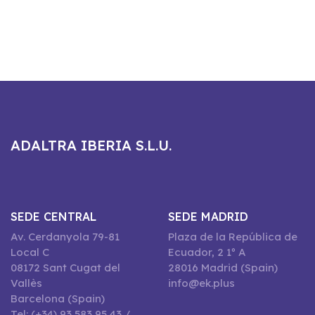
ADALTRA IBERIA S.L.U.
SEDE CENTRAL
SEDE MADRID
Av. Cerdanyola 79-81
Plaza de la República de
Local C
Ecuador, 2 1º A
08172 Sant Cugat del
28016 Madrid (Spain)
Vallès
info@ek.plus
Barcelona (Spain)
Tel: (+34) 93 583 95 43 /