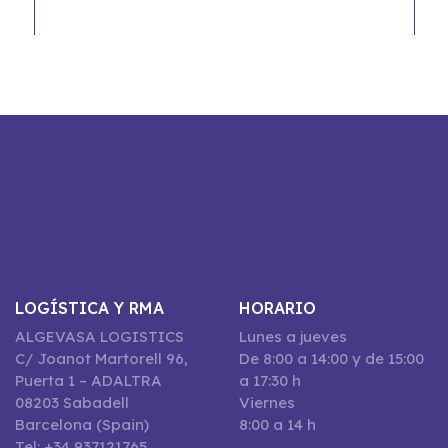
LOGÍSTICA Y RMA
HORARIO
ALGEVASA LOGISTICS
Lunes a jueves
C/ Joanot Martorell 96,
De 8:00 a 14:00 y de 15:00
Puerta 1 – ADALTRA
a 17:30 h
08203 Sabadell
Viernes
Barcelona (Spain)
8:00 a 14 h
Tel: +34 937121765