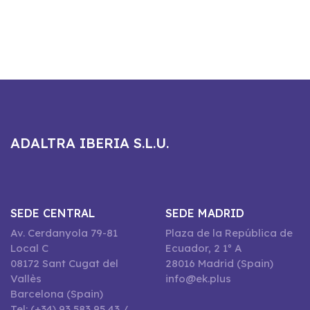
ADALTRA IBERIA S.L.U.
SEDE CENTRAL
SEDE MADRID
Av. Cerdanyola 79-81
Plaza de la República de
Local C
Ecuador, 2 1º A
08172 Sant Cugat del
28016 Madrid (Spain)
Vallès
info@ek.plus
Barcelona (Spain)
Tel: (+34) 93 583 95 43 /