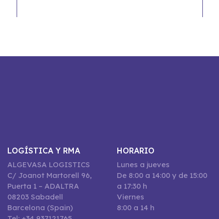
LOGÍSTICA Y RMA
HORARIO
ALGEVASA LOGISTICS
Lunes a jueves
C/ Joanot Martorell 96,
De 8:00 a 14:00 y de 15:00
Puerta 1 – ADALTRA
a 17:30 h
08203 Sabadell
Viernes
Barcelona (Spain)
8:00 a 14 h
Tel: +34 937121765