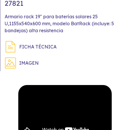
27821
Armario rack 19" para baterías solares 25
U,1155x540x600 mm, modelo BatRack (incluye: 5
bandejas) alta resistencia
FICHA TÉCNICA
IMAGEN