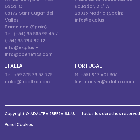
Local C
Ecuador, 2 1º A
08172 Sant Cugat del
28016 Madrid (Spain)
Vallès
info@ek.plus
Barcelona (Spain)
Tel: (+34) 93 583 95 43 /
(+34) 93 784 82 12
info@ek.plus –
info@openetics.com
ITALIA
PORTUGAL
Tel: +39 375 79 58 775
M: +351 917 601 306
italia@adaltra.com
luis.mauser@adaltra.com
Copyright © ADALTRA IBERIA S.L.U.
Todos los derechos reserva
Panel Cookies