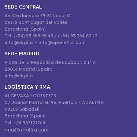
SEDE CENTRAL
Av. Cerdanyola 79-81 Local C
08172 Sant Cugat del Vallès
Barcelona (Spain)
Tel: (+34) 93 583 95 43 / (+34) 93 784 82 12
info@ek.plus – info@openetics.com
SEDE MADRID
Plaza de la República de Ecuador, 2 1º A
28016 Madrid (Spain)
info@ek.plus
LOGÍSTICA Y RMA
ALGEVASA LOGISTICS
C/ Joanot Martorell 96, Puerta 1 – ADALTRA
08203 Sabadell
Barcelona (Spain)
Tel: +34 937121765
rma@adaltra.com