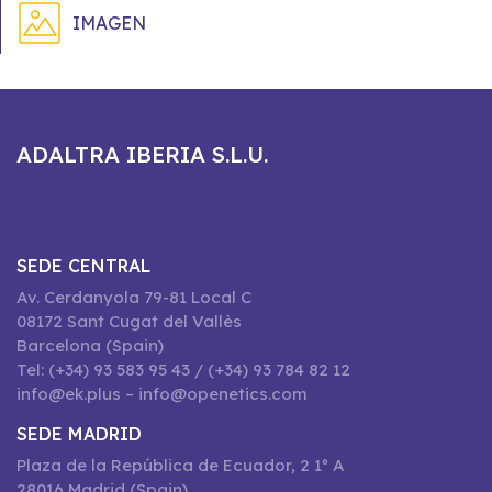
IMAGEN
ADALTRA IBERIA S.L.U.
SEDE CENTRAL
Av. Cerdanyola 79-81 Local C
08172 Sant Cugat del Vallès
Barcelona (Spain)
Tel: (+34) 93 583 95 43 / (+34) 93 784 82 12
info@ek.plus – info@openetics.com
SEDE MADRID
Plaza de la República de Ecuador, 2 1º A
28016 Madrid (Spain)