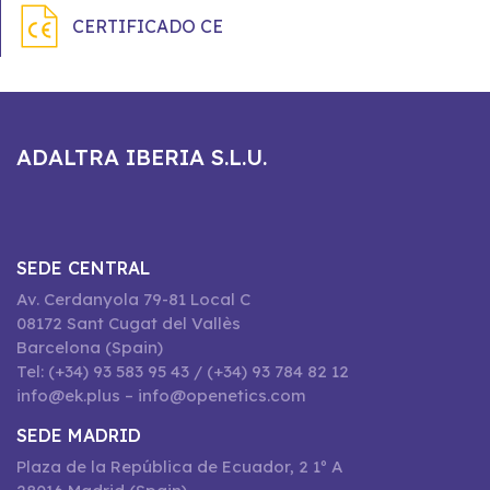
CERTIFICADO CE
ADALTRA IBERIA S.L.U.
SEDE CENTRAL
Av. Cerdanyola 79-81 Local C
08172 Sant Cugat del Vallès
Barcelona (Spain)
Tel: (+34) 93 583 95 43 / (+34) 93 784 82 12
info@ek.plus – info@openetics.com
SEDE MADRID
Plaza de la República de Ecuador, 2 1º A