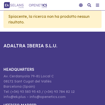
Spiacente, la ricerca non ha prodotto nessun
risultato.
ADALTRA IBERIA S.L.U.
HEADQUARTERS
Av. Cerdanyola 79-81 Local C
08172 Sant Cugat del Vallès
Barcelona (Spain)
Tel: (+34) 93 583 95 43 / (+34) 93 784 82 12
info@ek.plus – info@openetics.com