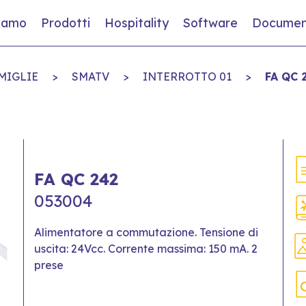
siamo
Prodotti
Hospitality
Software
Documen
MIGLIE
>
SMATV
>
INTERROTTO 01
>
FA QC 
FA QC 242
053004
Alimentatore a commutazione. Tensione di
uscita: 24Vcc. Corrente massima: 150 mA. 2
prese