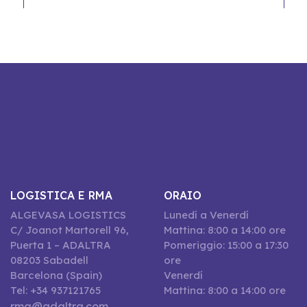
LOGISTICA E RMA
ORAIO
ALGEVASA LOGISTICS
Lunedí a Venerdí
C/ Joanot Martorell 96,
Mattina: 8:00 a 14:00 ore
Puerta 1 – ADALTRA
Pomeriggio: 15:00 a 17:30
08203 Sabadell
ore
Barcelona (Spain)
Venerdí
Tel: +34 937121765
Mattina: 8:00 a 14:00 ore
rma@adaltra.com