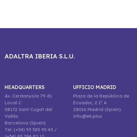
ADALTRA IBERIA S.L.U.
HEADQUARTERS
UFFICIO MADRID
Av. Cerdanyola 79-81
Plaza de la República de
Local C
Ecuador, 2 1º A
08172 Sant Cugat del
28016 Madrid (Spain)
Vallès
info@ek.plus
Barcelona (Spain)
Tel: (+34) 93 583 95 43 /
(+34) 93 784 82 12