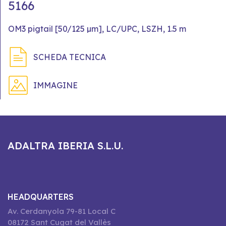
5166
OM3 pigtail [50/125 µm], LC/UPC, LSZH, 1.5 m
SCHEDA TECNICA
IMMAGINE
ADALTRA IBERIA S.L.U.
HEADQUARTERS
Av. Cerdanyola 79-81 Local C
08172 Sant Cugat del Vallès