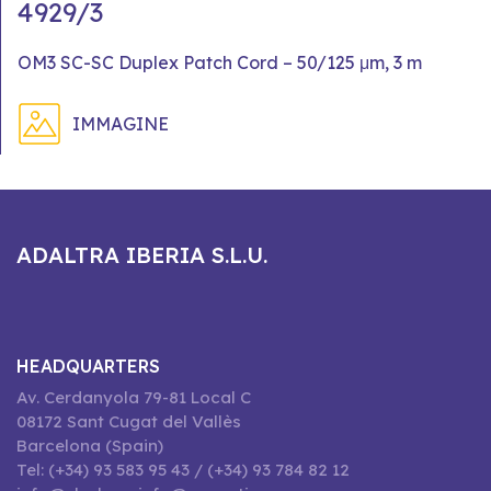
4929/3
OM3 SC-SC Duplex Patch Cord – 50/125 μm, 3 m
IMMAGINE
ADALTRA IBERIA S.L.U.
HEADQUARTERS
Av. Cerdanyola 79-81 Local C
08172 Sant Cugat del Vallès
Barcelona (Spain)
Tel: (+34) 93 583 95 43 / (+34) 93 784 82 12