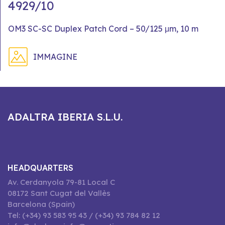
4929/10
OM3 SC-SC Duplex Patch Cord – 50/125 μm, 10 m
IMMAGINE
ADALTRA IBERIA S.L.U.
HEADQUARTERS
Av. Cerdanyola 79-81 Local C
08172 Sant Cugat del Vallès
Barcelona (Spain)
Tel: (+34) 93 583 95 43 / (+34) 93 784 82 12