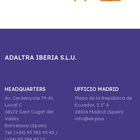
ADALTRA IBERIA S.L.U.
HEADQUARTERS
UFFICIO MADRID
Av. Cerdanyola 79-81
Plaza de la República de
Local C
Ecuador, 2 1º A
08172 Sant Cugat del
28016 Madrid (Spain)
Vallès
info@ek.plus
Barcelona (Spain)
Tel: (+34) 93 583 95 43 /
(+34) 93 784 82 12