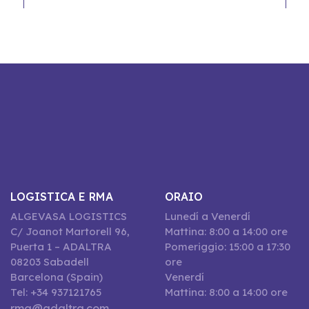
LOGISTICA E RMA
ORAIO
ALGEVASA LOGISTICS
Lunedí a Venerdí
C/ Joanot Martorell 96,
Mattina: 8:00 a 14:00 ore
Puerta 1 – ADALTRA
Pomeriggio: 15:00 a 17:30
08203 Sabadell
ore
Barcelona (Spain)
Venerdí
Tel: +34 937121765
Mattina: 8:00 a 14:00 ore
rma@adaltra.com