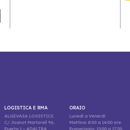
LOGISTICA E RMA
ORAIO
ALGEVASA LOGISTICS
Lunedí a Venerdí
C/ Joanot Martorell 96,
Mattina: 8:00 a 14:00 ore
Puerta 1 – ADALTRA
Pomeriggio: 15:00 a 17:30