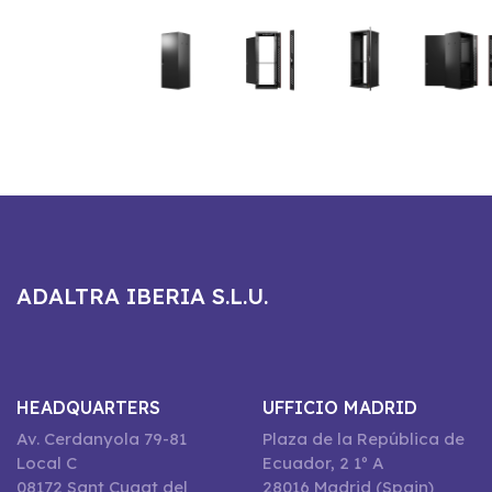
ADALTRA IBERIA S.L.U.
HEADQUARTERS
UFFICIO MADRID
Av. Cerdanyola 79-81
Plaza de la República de
Local C
Ecuador, 2 1º A
08172 Sant Cugat del
28016 Madrid (Spain)