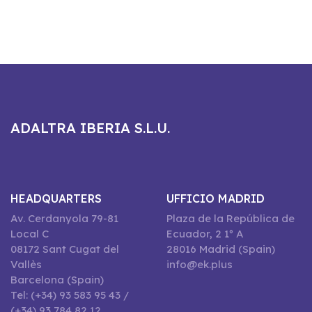
ADALTRA IBERIA S.L.U.
HEADQUARTERS
UFFICIO MADRID
Av. Cerdanyola 79-81
Plaza de la República de
Local C
Ecuador, 2 1º A
08172 Sant Cugat del
28016 Madrid (Spain)
Vallès
info@ek.plus
Barcelona (Spain)
Tel: (+34) 93 583 95 43 /
(+34) 93 784 82 12