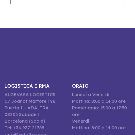
LOGISTICA E RMA
ORAIO
ALGEVASA LOGISTICS
Lunedí a Venerdí
C/ Joanot Martorell 96,
Mattina: 8:00 a 14:00 ore
Puerta 1 – ADALTRA
Pomeriggio: 15:00 a 17:30
08203 Sabadell
ore
Barcelona (Spain)
Venerdí
Tel: +34 937121765
Mattina: 8:00 a 14:00 ore
rma@adaltra.com