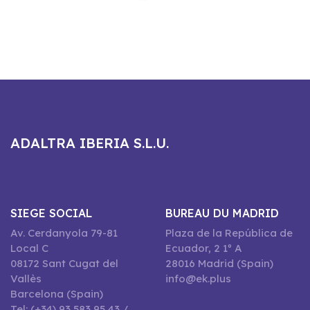
ADALTRA IBERIA S.L.U.
SIEGE SOCIAL
BUREAU DU MADRID
Av. Cerdanyola 79-81
Plaza de la República de
Local C
Ecuador, 2 1º A
08172 Sant Cugat del
28016 Madrid (Spain)
Vallès
info@ek.plus
Barcelona (Spain)
Tel: (+34) 93 583 95 43 /