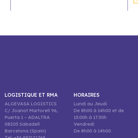
LOGISTIQUE ET RMA
HORAIRES
ALGEVASA LOGISTICS
Lundi au Jeudi
C/ Joanot Martorell 96,
De 8h00 à 14h00 et de
Puerta 1 – ADALTRA
15:00h à 17:30h
08203 Sabadell
Vendredi
Barcelona (Spain)
De 8h00 à 14h00
Tel: +34 937121765