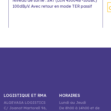
Niveau de sortie : SAT (DIN 45004B -35dBc)
100dBμV. Avec retour en mode TER passif
LOGISTIQUE ET RMA
HORAIRES
ALGEVASA LOGISTICS
Lundi au Jeudi
C/ Joanot Martorell 96,
De 8h00 à 14h00 et de