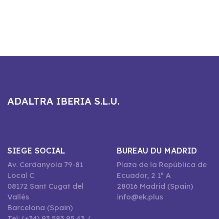
ADALTRA IBERIA S.L.U.
SIEGE SOCIAL
BUREAU DU MADRID
Av. Cerdanyola 79-81
Plaza de la República de
Local C
Ecuador, 2 1º A
08172 Sant Cugat del
28016 Madrid (Spain)
Vallès
info@ek.plus
Barcelona (Spain)
Tel: (+34) 93 583 95 43 /