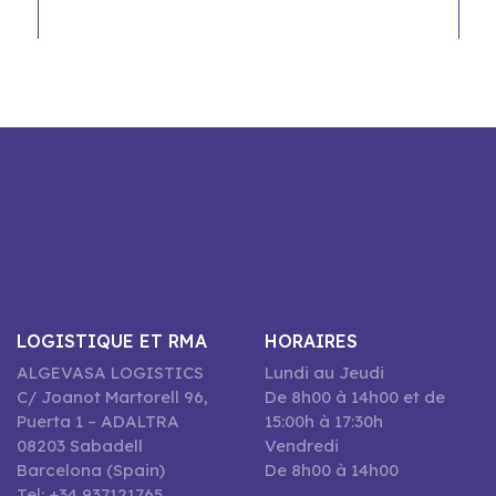
LOGISTIQUE ET RMA
HORAIRES
ALGEVASA LOGISTICS
Lundi au Jeudi
C/ Joanot Martorell 96,
De 8h00 à 14h00 et de
Puerta 1 – ADALTRA
15:00h à 17:30h
08203 Sabadell
Vendredi
Barcelona (Spain)
De 8h00 à 14h00
Tel: +34 937121765