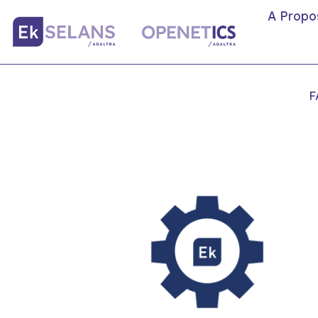
A Propo
F