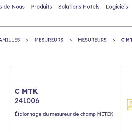
s de Nous
Produits
Solutions Hotels
Logiciels
AMILLES
>
MESUREURS
>
MESUREURS
>
C M
C MTK
241006
Étalonnage du mesureur de champ METEK