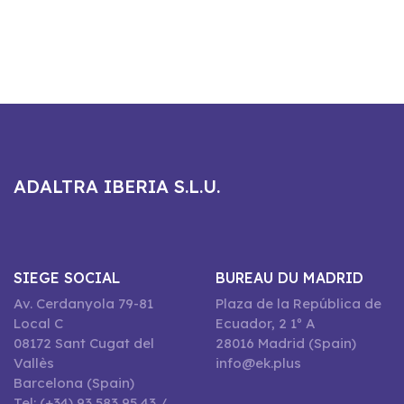
ADALTRA IBERIA S.L.U.
SIEGE SOCIAL
BUREAU DU MADRID
Av. Cerdanyola 79-81
Plaza de la República de
Local C
Ecuador, 2 1º A
08172 Sant Cugat del
28016 Madrid (Spain)
Vallès
info@ek.plus
Barcelona (Spain)
Tel: (+34) 93 583 95 43 /