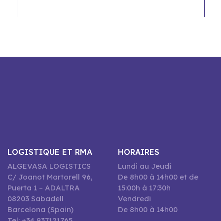
LOGISTIQUE ET RMA
HORAIRES
ALGEVASA LOGISTICS
Lundi au Jeudi
C/ Joanot Martorell 96,
De 8h00 à 14h00 et de
Puerta 1 – ADALTRA
15:00h à 17:30h
08203 Sabadell
Vendredi
Barcelona (Spain)
De 8h00 à 14h00
Tel: +34 937121765