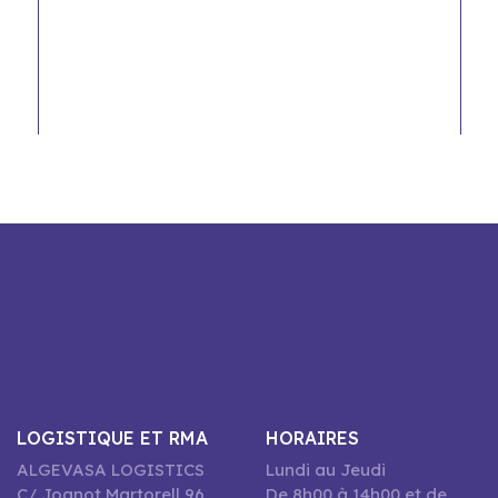
LOGISTIQUE ET RMA
HORAIRES
ALGEVASA LOGISTICS
Lundi au Jeudi
C/ Joanot Martorell 96,
De 8h00 à 14h00 et de