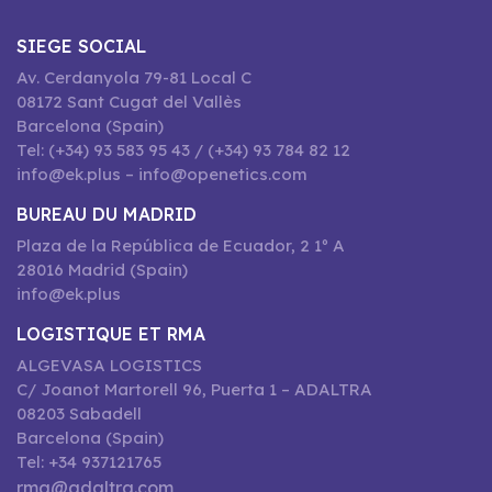
SIEGE SOCIAL
Av. Cerdanyola 79-81 Local C
08172 Sant Cugat del Vallès
Barcelona (Spain)
Tel: (+34) 93 583 95 43 / (+34) 93 784 82 12
info@ek.plus – info@openetics.com
BUREAU DU MADRID
Plaza de la República de Ecuador, 2 1º A
28016 Madrid (Spain)
info@ek.plus
LOGISTIQUE ET RMA
ALGEVASA LOGISTICS
C/ Joanot Martorell 96, Puerta 1 – ADALTRA
08203 Sabadell
Barcelona (Spain)
Tel: +34 937121765
rma@adaltra.com