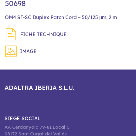
50698
OM4 ST-SC Duplex Patch Cord – 50/125 μm, 2 m
FICHE TECHNIQUE
IMAGE
ADALTRA IBERIA S.L.U.
SIEGE SOCIAL
Av. Cerdanyola 79-81 Local C
08172 Sant Cugat del Vallès