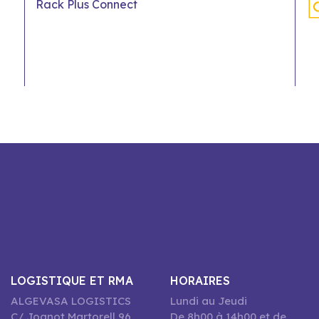
Rack Plus Connect
LOGISTIQUE ET RMA
HORAIRES
ALGEVASA LOGISTICS
Lundi au Jeudi
C/ Joanot Martorell 96,
De 8h00 à 14h00 et de