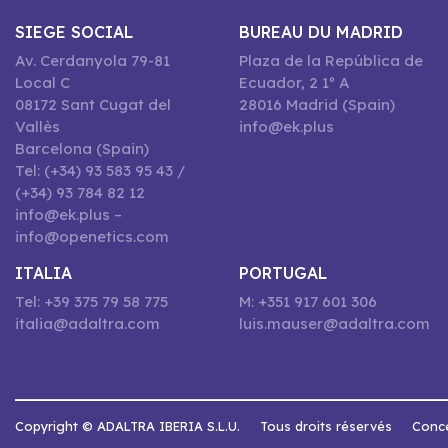
SIEGE SOCIAL
BUREAU DU MADRID
Av. Cerdanyola 79-81
Plaza de la República de
Local C
Ecuador, 2 1º A
08172 Sant Cugat del
28016 Madrid (Spain)
Vallès
info@ek.plus
Barcelona (Spain)
Tel: (+34) 93 583 95 43 /
(+34) 93 784 82 12
info@ek.plus –
info@openetics.com
ITALIA
PORTUGAL
Tel: +39 375 79 58 775
M: +351 917 601 306
italia@adaltra.com
luis.mauser@adaltra.com
Copyright © ADALTRA IBERIA S.L.U.
Tous droits réservés
Conce