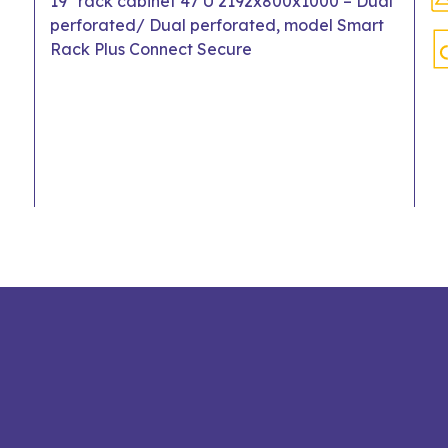
19" rack cabinet 47 U 2192x800x1000 – Dual
perforated/ Dual perforated, model Smart
Rack Plus Connect Secure