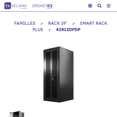
FAMILLES
>
RACK 19"
>
SMART RACK
PLUS
>
42812DPDP