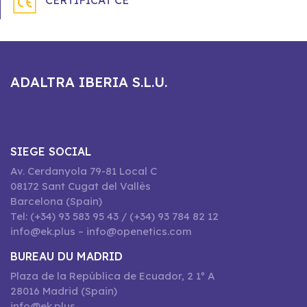
CERTIFICAT CE
ADALTRA IBERIA S.L.U.
SIEGE SOCIAL
Av. Cerdanyola 79-81 Local C
08172 Sant Cugat del Vallès
Barcelona (Spain)
Tel: (+34) 93 583 95 43 / (+34) 93 784 82 12
info@ek.plus – info@openetics.com
BUREAU DU MADRID
Plaza de la República de Ecuador, 2 1º A
28016 Madrid (Spain)
info@ek.plus