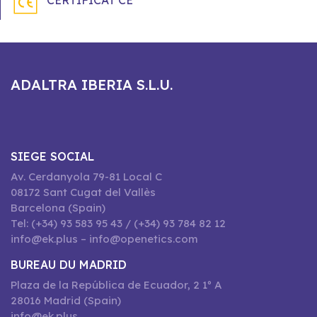
CERTIFICAT CE
ADALTRA IBERIA S.L.U.
SIEGE SOCIAL
Av. Cerdanyola 79-81 Local C
08172 Sant Cugat del Vallès
Barcelona (Spain)
Tel: (+34) 93 583 95 43 / (+34) 93 784 82 12
info@ek.plus – info@openetics.com
BUREAU DU MADRID
Plaza de la República de Ecuador, 2 1º A
28016 Madrid (Spain)
info@ek.plus