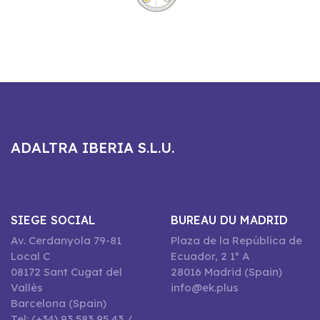
ADALTRA IBERIA S.L.U.
SIEGE SOCIAL
BUREAU DU MADRID
Av. Cerdanyola 79-81
Plaza de la República de
Local C
Ecuador, 2 1º A
08172 Sant Cugat del
28016 Madrid (Spain)
Vallès
info@ek.plus
Barcelona (Spain)
Tel: (+34) 93 583 95 43 /