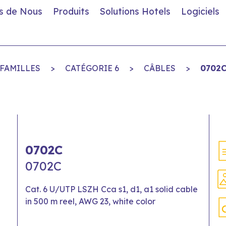
s de Nous
Produits
Solutions Hotels
Logiciels
FAMILLES
>
CATÉGORIE 6
>
CÂBLES
>
0702
0702C
0702C
Cat. 6 U/UTP LSZH Cca s1, d1, a1 solid cable
in 500 m reel, AWG 23, white color