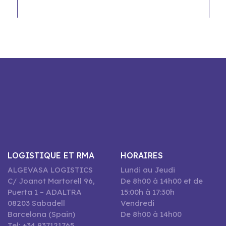
LOGISTIQUE ET RMA
HORAIRES
ALGEVASA LOGISTICS
Lundi au Jeudi
C/ Joanot Martorell 96,
De 8h00 à 14h00 et de
Puerta 1 – ADALTRA
15:00h à 17:30h
08203 Sabadell
Vendredi
Barcelona (Spain)
De 8h00 à 14h00
Tel: +34 937121765