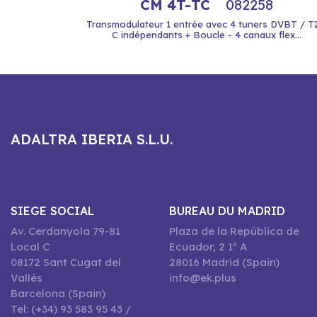
CM 4T-TC
082258
Transmodulateur 1 entrée avec 4 tuners DVBT / T
C indépendants + Boucle - 4 canaux flex...
ADALTRA IBERIA S.L.U.
SIEGE SOCIAL
BUREAU DU MADRID
Av. Cerdanyola 79-81
Plaza de la República de
Local C
Ecuador, 2 1º A
08172 Sant Cugat del
28016 Madrid (Spain)
Vallès
info@ek.plus
Barcelona (Spain)
Tel: (+34) 93 583 95 43 /