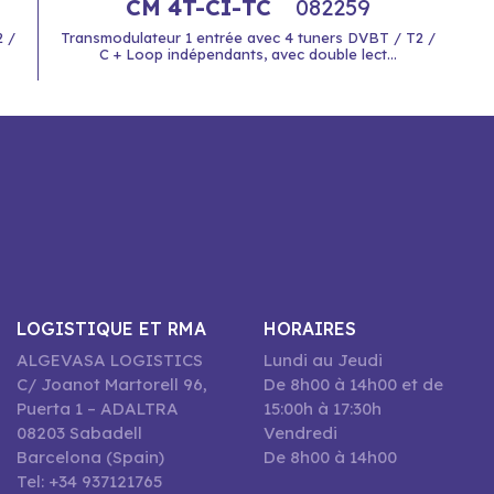
CM 4T-CI-TC
082259
2 /
Transmodulateur 1 entrée avec 4 tuners DVBT / T2 /
C + Loop indépendants, avec double lect...
LOGISTIQUE ET RMA
HORAIRES
ALGEVASA LOGISTICS
Lundi au Jeudi
C/ Joanot Martorell 96,
De 8h00 à 14h00 et de
Puerta 1 – ADALTRA
15:00h à 17:30h
08203 Sabadell
Vendredi
Barcelona (Spain)
De 8h00 à 14h00
Tel: +34 937121765