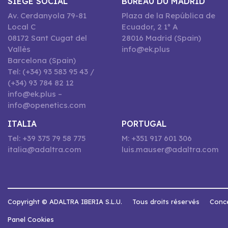
SIEGE SOCIAL
BUREAU DU MADRID
Av. Cerdanyola 79-81
Plaza de la República de
Local C
Ecuador, 2 1º A
08172 Sant Cugat del
28016 Madrid (Spain)
Vallès
info@ek.plus
Barcelona (Spain)
Tel: (+34) 93 583 95 43 /
(+34) 93 784 82 12
info@ek.plus –
info@openetics.com
ITALIA
PORTUGAL
Tel: +39 375 79 58 775
M: +351 917 601 306
italia@adaltra.com
luis.mauser@adaltra.com
Copyright © ADALTRA IBERIA S.L.U.
Tous droits réservés
Conce
Panel Cookies