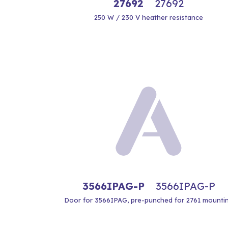
27692
27692
250 W / 230 V heather resistance
3566IPAG-P
3566IPAG-P
Door for 3566IPAG, pre-punched for 2761 mounti