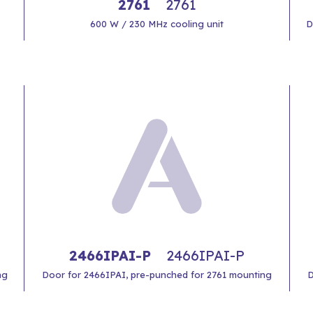
2761
2761
600 W / 230 MHz cooling unit
D
2466IPAI-P
2466IPAI-P
ng
Door for 2466IPAI, pre-punched for 2761 mounting
D