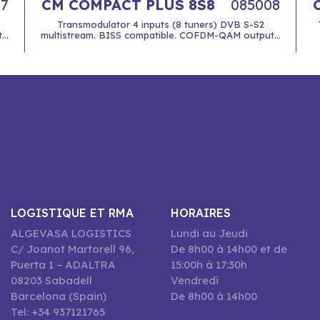
7
CM COMPACT PLUS 8S8
085008
Transmodulator 4 inputs (8 tuners) DVB S-S2
..
multistream. BISS compatible. COFDM-QAM output...
LOGISTIQUE ET RMA
HORAIRES
ALGEVASA LOGISTICS
Lundi au Jeudi
C/ Joanot Martorell 96,
De 8h00 à 14h00 et de
Puerta 1 – ADALTRA
15:00h à 17:30h
08203 Sabadell
Vendredi
Barcelona (Spain)
De 8h00 à 14h00
Tel: +34 937121765