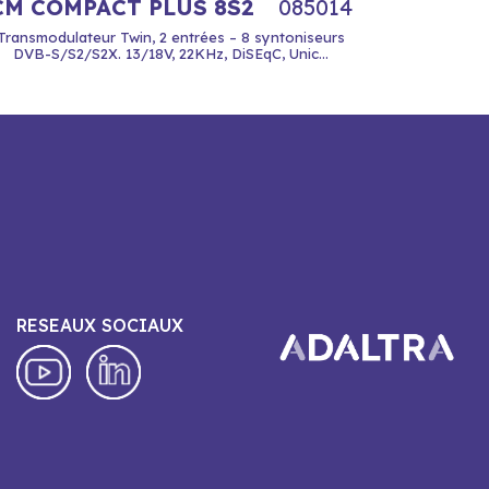
CM COMPACT PLUS 8S2
085014
Transmodulateur Twin, 2 entrées – 8 syntoniseurs
DVB-S/S2/S2X. 13/18V, 22KHz, DiSEqC, Unic...
RESEAUX SOCIAUX