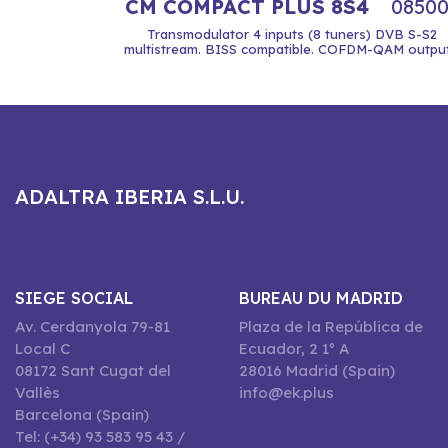
CM COMPACT PLUS 8S4
08500
Transmodulator 4 inputs (8 tuners) DVB S-S2
multistream. BISS compatible. COFDM-QAM output.
ADALTRA IBERIA S.L.U.
SIEGE SOCIAL
BUREAU DU MADRID
Av. Cerdanyola 79-81
Plaza de la República de
Local C
Ecuador, 2 1º A
08172 Sant Cugat del
28016 Madrid (Spain)
Vallès
info@ek.plus
Barcelona (Spain)
Tel: (+34) 93 583 95 43 /