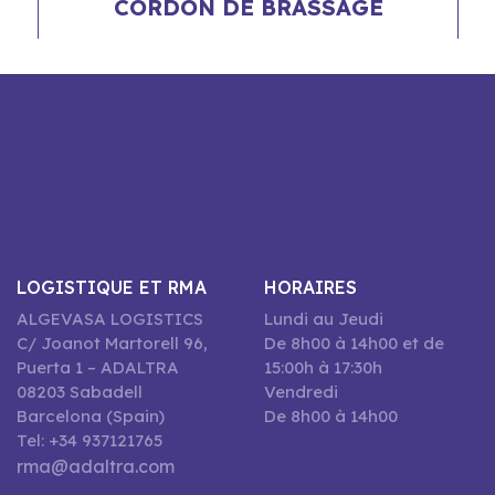
CORDON DE BRASSAGE
LOGISTIQUE ET RMA
HORAIRES
ALGEVASA LOGISTICS
Lundi au Jeudi
C/ Joanot Martorell 96,
De 8h00 à 14h00 et de
Puerta 1 – ADALTRA
15:00h à 17:30h
08203 Sabadell
Vendredi
Barcelona (Spain)
De 8h00 à 14h00
Tel: +34 937121765
rma@adaltra.com