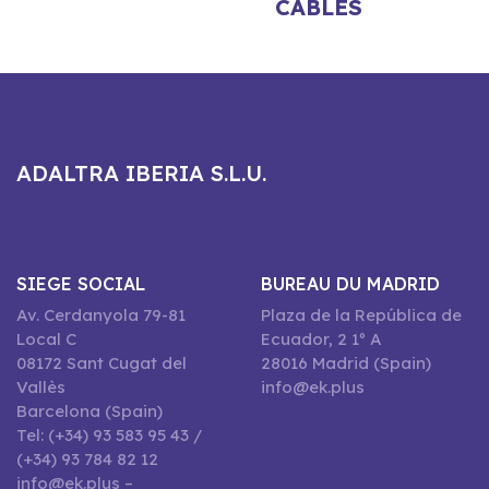
CÂBLES
ADALTRA IBERIA S.L.U.
SIEGE SOCIAL
BUREAU DU MADRID
Av. Cerdanyola 79-81
Plaza de la República de
Local C
Ecuador, 2 1º A
08172 Sant Cugat del
28016 Madrid (Spain)
Vallès
info@ek.plus
Barcelona (Spain)
Tel: (+34) 93 583 95 43 /
(+34) 93 784 82 12
info@ek.plus –