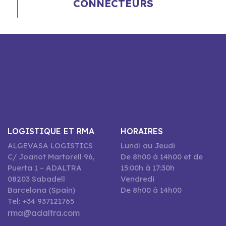
CONNECTEURS
LOGISTIQUE ET RMA
HORAIRES
ALGEVASA LOGISTICS
Lundi au Jeudi
C/ Joanot Martorell 96,
De 8h00 à 14h00 et de
Puerta 1 – ADALTRA
15:00h à 17:30h
08203 Sabadell
Vendredi
Barcelona (Spain)
De 8h00 à 14h00
Tel: +34 937121765
rma@adaltra.com