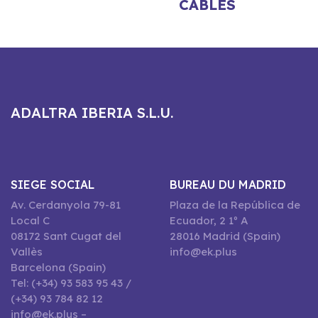
CÂBLES
ADALTRA IBERIA S.L.U.
SIEGE SOCIAL
BUREAU DU MADRID
Av. Cerdanyola 79-81
Plaza de la República de
Local C
Ecuador, 2 1º A
08172 Sant Cugat del
28016 Madrid (Spain)
Vallès
info@ek.plus
Barcelona (Spain)
Tel: (+34) 93 583 95 43 /
(+34) 93 784 82 12
info@ek.plus –