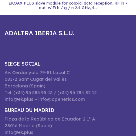
EKOAX PLUS slave module for coaxial data reception. RF in /
out. WiFi b / g / n 2.4 GHz, 4...
ADALTRA IBERIA S.L.U.
SIEGE SOCIAL
Av. Cerdanyola 79-81 Local C
08172 Sant Cugat del Vallès
Barcelona (Spain)
Tel: (+34) 93 583 95 43 / (+34) 93 784 82 12
info@ek.plus – info@openetics.com
BUREAU DU MADRID
Plaza de la República de Ecuador, 2 1º A
28016 Madrid (Spain)
info@ek.plus