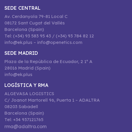
SEDE CENTRAL
Av. Cerdanyola 79-81 Local C
08172 Sant Cugat del Vallès
Barcelona (Spain)
Tel: (+34) 93 583 95 43 / (+34) 93 784 82 12
info@ek.plus – info@openetics.com
SEDE MADRID
Plaza de la República de Ecuador, 2 1º A
28016 Madrid (Spain)
info@ek.plus
LOGÍSTICA Y RMA
ALGEVASA LOGISTICS
C/ Joanot Martorell 96, Puerta 1 – ADALTRA
08203 Sabadell
Barcelona (Spain)
Tel: +34 937121765
rma@adaltra.com