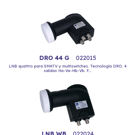
DRO 44 G
022015
LNB quattro para SMATV y multiswitches. Tecnología DRO. 4
salidas Ha-Va-Hb-Vb. F...
LNB WB
022024