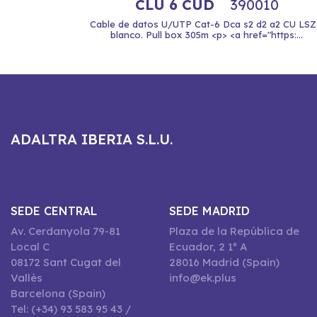
CLU 6 CUD
390010
Cable de datos U/UTP Cat-6 Dca s2 d2 a2 CU LS
blanco. Pull box 305m <p> <a href="https:...
ADALTRA IBERIA S.L.U.
SEDE CENTRAL
SEDE MADRID
Av. Cerdanyola 79-81
Plaza de la República de
Local C
Ecuador, 2 1º A
08172 Sant Cugat del
28016 Madrid (Spain)
Vallès
info@ek.plus
Barcelona (Spain)
Tel: (+34) 93 583 95 43 /