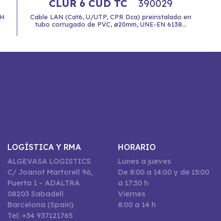
CLUR 6 CUD TC
390029
ZH
Cable LAN (Cat6, U/UTP, CPR Dca) preinstalado en
tubo corrugado de PVC, ø20mm, UNE-EN 6138...
LOGÍSTICA Y RMA
HORARIO
ALGEVASA LOGISTICS
Lunes a jueves
C/ Joanot Martorell 96,
De 8:00 a 14:00 y de 15:00
Puerta 1 – ADALTRA
a 17:30 h
08203 Sabadell
Viernes
Barcelona (Spain)
8:00 a 14 h
Tel: +34 937121765