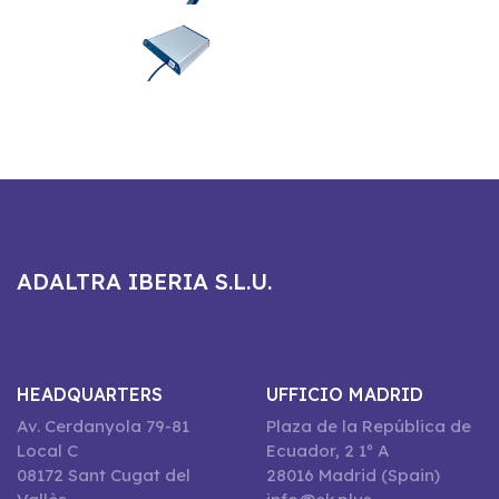
ADALTRA IBERIA S.L.U.
HEADQUARTERS
UFFICIO MADRID
Av. Cerdanyola 79-81
Plaza de la República de
Local C
Ecuador, 2 1º A
08172 Sant Cugat del
28016 Madrid (Spain)