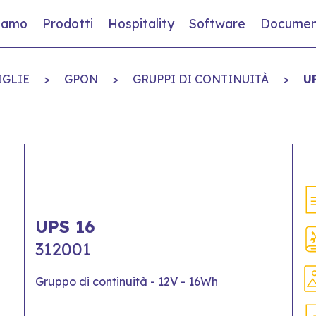
siamo
Prodotti
Hospitality
Software
Documen
IGLIE
>
GPON
>
GRUPPI DI CONTINUITÀ
>
U
UPS 16
312001
Gruppo di continuità - 12V - 16Wh