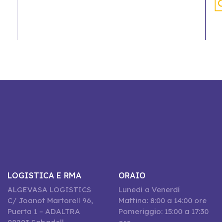
LOGISTICA E RMA
ORAIO
ALGEVASA LOGISTICS
Lunedí a Venerdí
C/ Joanot Martorell 96,
Mattina: 8:00 a 14:00 ore
Puerta 1 – ADALTRA
Pomeriggio: 15:00 a 17:30