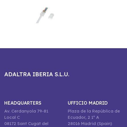
ADALTRA IBERIA S.L.U.
HEADQUARTERS
UFFICIO MADRID
Av. Cerdanyola 79-81
Plaza de la República de
Local C
Ecuador, 2 1º A
08172 Sant Cugat del
28016 Madrid (Spain)