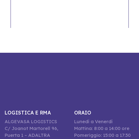
LOGISTICA E RMA
ORAIO
ALGEVASA LOGISTICS
Lunedí a Venerdí
C/ Joanot Martorell 96,
Mattina: 8:00 a 14:00 ore
Puerta 1 – ADALTRA
Pomeriggio: 15:00 a 17:30