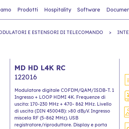
siamo
Prodotti
Hospitality
Software
Documen
MODULATORI E ESTENSORI DI TELECOMANDO
>
INTE
MD HD L4K RC
122016
Modulatore digitale COFDM/QAM/ISDB-T. 1
Ingresso + LOOP HDMI 4K. Frequenze di
uscita: 170-230 MHz + 470- 862 MHz. Livello
di uscita (DIN 45004B): >80 dBμV. Ingresso
miscela RF (5-862 MHz). USB
registratore/riproduttore. Display e porta