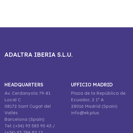
ADALTRA IBERIA S.L.U.
HEADQUARTERS
UFFICIO MADRID
Av. Cerdanyola 79-81
Plaza de la República de
Local C
Ecuador, 2 1º A
08172 Sant Cugat del
28016 Madrid (Spain)
Vallès
info@ek.plus
Barcelona (Spain)
Tel: (+34) 93 583 95 43 /
(+34) 93 784 82 12