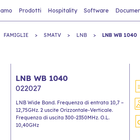
siamo
Prodotti
Hospitality
Software
Documen
FAMIGLIE
>
SMATV
>
LNB
>
LNB WB 1040
LNB WB 1040
022027
LNB Wide Band. Frequenza di entrata 10,7 –
12,75GHz. 2 uscite Orizzontale-Verticale.
Frequenza di uscita 300-2350MHz. O.L.
10,40GHz