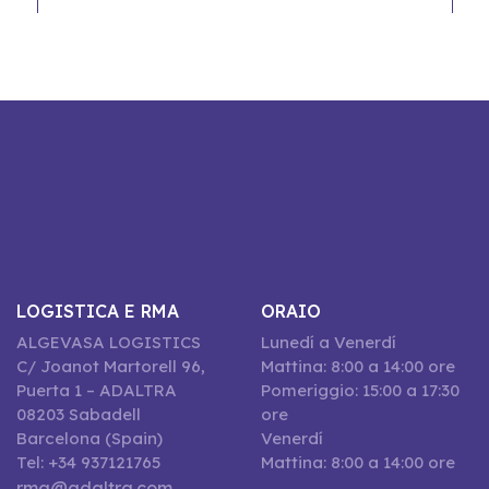
LOGISTICA E RMA
ORAIO
ALGEVASA LOGISTICS
Lunedí a Venerdí
C/ Joanot Martorell 96,
Mattina: 8:00 a 14:00 ore
Puerta 1 – ADALTRA
Pomeriggio: 15:00 a 17:30
08203 Sabadell
ore
Barcelona (Spain)
Venerdí
Tel: +34 937121765
Mattina: 8:00 a 14:00 ore
rma@adaltra.com