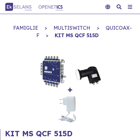
FAMIGLIE
>
MULTISWITCH
>
QUICOAX-
F
>
KIT MS QCF 515D
KIT MS QCF 515D