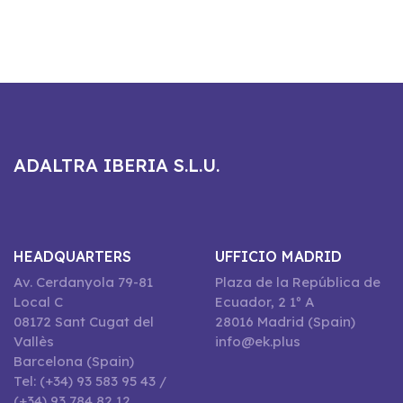
ADALTRA IBERIA S.L.U.
HEADQUARTERS
UFFICIO MADRID
Av. Cerdanyola 79-81
Plaza de la República de
Local C
Ecuador, 2 1º A
08172 Sant Cugat del
28016 Madrid (Spain)
Vallès
info@ek.plus
Barcelona (Spain)
Tel: (+34) 93 583 95 43 /
(+34) 93 784 82 12