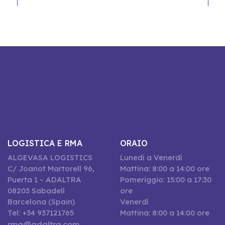
LOGISTICA E RMA
ORAIO
ALGEVASA LOGISTICS
Lunedí a Venerdí
C/ Joanot Martorell 96,
Mattina: 8:00 a 14:00 ore
Puerta 1 – ADALTRA
Pomeriggio: 15:00 a 17:30
08203 Sabadell
ore
Barcelona (Spain)
Venerdí
Tel: +34 937121765
Mattina: 8:00 a 14:00 ore
rma@adaltra.com