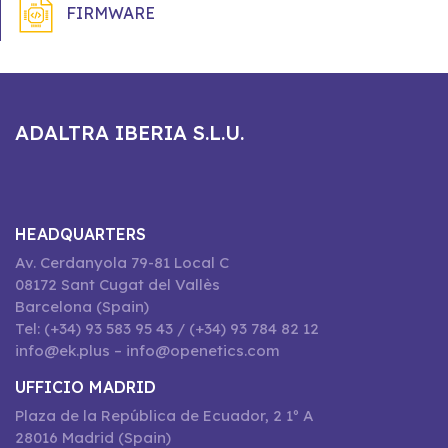
FIRMWARE
ADALTRA IBERIA S.L.U.
HEADQUARTERS
Av. Cerdanyola 79-81 Local C
08172 Sant Cugat del Vallès
Barcelona (Spain)
Tel: (+34) 93 583 95 43 / (+34) 93 784 82 12
info@ek.plus – info@openetics.com
UFFICIO MADRID
Plaza de la República de Ecuador, 2 1º A
28016 Madrid (Spain)