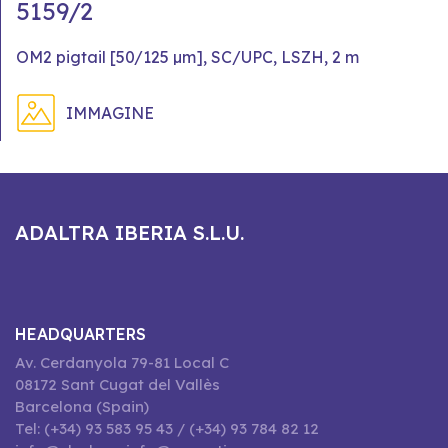
5159/2
OM2 pigtail [50/125 µm], SC/UPC, LSZH, 2 m
IMMAGINE
ADALTRA IBERIA S.L.U.
HEADQUARTERS
Av. Cerdanyola 79-81 Local C
08172 Sant Cugat del Vallès
Barcelona (Spain)
Tel: (+34) 93 583 95 43 / (+34) 93 784 82 12