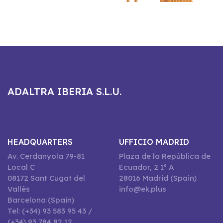
ADALTRA IBERIA S.L.U.
HEADQUARTERS
UFFICIO MADRID
Av. Cerdanyola 79-81
Plaza de la República de
Local C
Ecuador, 2 1º A
08172 Sant Cugat del
28016 Madrid (Spain)
Vallès
info@ek.plus
Barcelona (Spain)
Tel: (+34) 93 583 95 43 /
(+34) 93 784 82 12