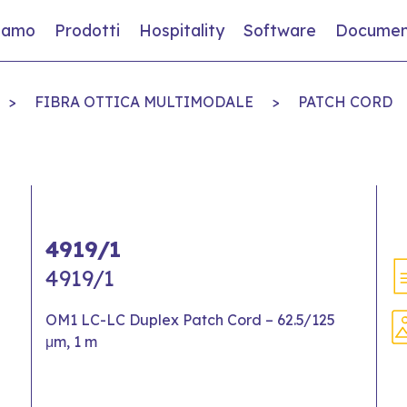
siamo
Prodotti
Hospitality
Software
Documen
>
FIBRA OTTICA MULTIMODALE
>
PATCH CORD
4919/1
4919/1
OM1 LC-LC Duplex Patch Cord – 62.5/125
μm, 1 m