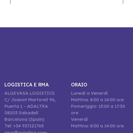
LOGISTICA E RMA
ORAIO
ALGEVASA LOGISTICS
Lunedí a Venerdí
C/ Joanot Martorell 96,
Mattina: 8:00 a 14:00 ore
Puerta 1 – ADALTRA
Pomeriggio: 15:00 a 17:30
08203 Sabadell
ore
Barcelona (Spain)
Venerdí
Tel: +34 937121765
Mattina: 8:00 a 14:00 ore
rma@adaltra.com