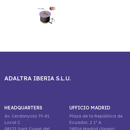
ADALTRA IBERIA S.L.U.
HEADQUARTERS
UFFICIO MADRID
Av. Cerdanyola 79-81
Plaza de la República de
Local C
Ecuador, 2 1º A
08172 Sant Cugat del
28016 Madrid (Spain)