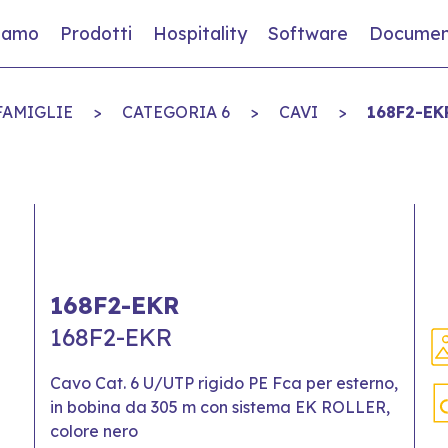
siamo
Prodotti
Hospitality
Software
Documen
FAMIGLIE
>
CATEGORIA 6
>
CAVI
>
168F2-EK
168F2-EKR
168F2-EKR
Cavo Cat. 6 U/UTP rigido PE Fca per esterno,
in bobina da 305 m con sistema EK ROLLER,
colore nero