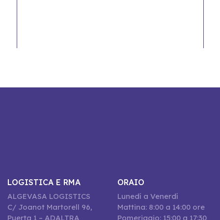
LOGISTICA E RMA
ORAIO
ALGEVASA LOGISTICS
Lunedí a Venerdí
C/ Joanot Martorell 96,
Mattina: 8:00 a 14:00 ore
Puerta 1 – ADALTRA
Pomeriggio: 15:00 a 17:30