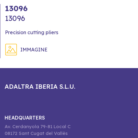
13096
13096
Precision cutting pliers
IMMAGINE
ADALTRA IBERIA S.L.U.
HEADQUARTERS
Av. Cerdanyola 79-81 Local C
08172 Sant Cugat del Vallès