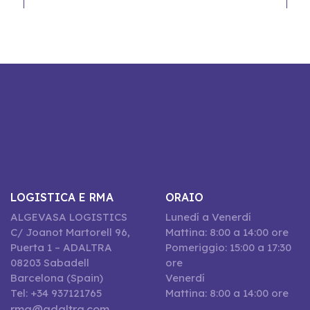
LOGISTICA E RMA
ORAIO
ALGEVASA LOGISTICS
Lunedí a Venerdí
C/ Joanot Martorell 96,
Mattina: 8:00 a 14:00 ore
Puerta 1 – ADALTRA
Pomeriggio: 15:00 a 17:30
08203 Sabadell
ore
Barcelona (Spain)
Venerdí
Tel: +34 937121765
Mattina: 8:00 a 14:00 ore
rma@adaltra.com