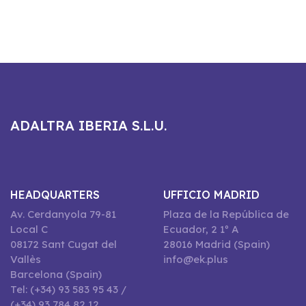
ADALTRA IBERIA S.L.U.
HEADQUARTERS
UFFICIO MADRID
Av. Cerdanyola 79-81
Plaza de la República de
Local C
Ecuador, 2 1º A
08172 Sant Cugat del
28016 Madrid (Spain)
Vallès
info@ek.plus
Barcelona (Spain)
Tel: (+34) 93 583 95 43 /
(+34) 93 784 82 12