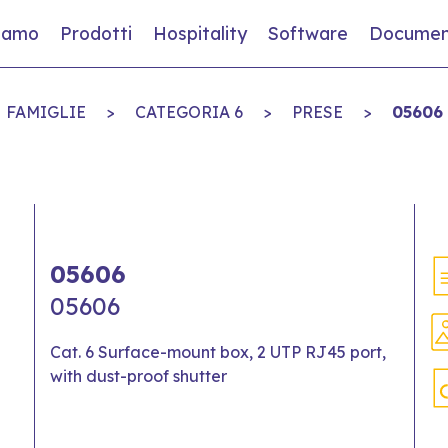
siamo
Prodotti
Hospitality
Software
Documen
FAMIGLIE
>
CATEGORIA 6
>
PRESE
>
05606
05606
05606
Cat. 6 Surface-mount box, 2 UTP RJ45 port,
with dust-proof shutter