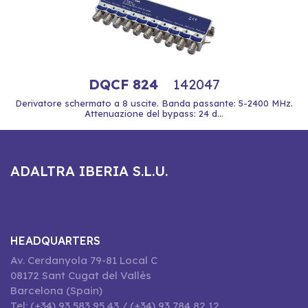
DQCF 824
142047
Derivatore schermato a 8 uscite. Banda passante: 5-2400 MHz.
Attenuazione del bypass: 24 d...
ADALTRA IBERIA S.L.U.
HEADQUARTERS
Av. Cerdanyola 79-81 Local C
08172 Sant Cugat del Vallès
Barcelona (Spain)
Tel: (+34) 93 583 95 43 / (+34) 93 784 82 12